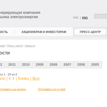
енерирующая компания
рынка электроэнергии
РУС |
ENG
ОСТЬ
АКЦИОНЕРАМ И ИНВЕСТОРАМ
ПРЕСС-ЦЕНТР
вная
\
Пресс-центр
\
Новости
ОСТИ
12
2011
2010
2009
2008
2007
2006
2005
и 1 - 20 из 0
ло |
| Конец
|
Все
тправить на печать
Отправить по e-mail