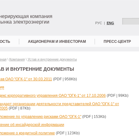
енерирующая компания
рынка электроэнергии
РУС |
ENG
ОСТЬ
АКЦИОНЕРАМ И ИНВЕСТОРАМ
ПРЕСС-ЦЕНТР
вная
\
Компания
\
Устав и внутренние документы
АВ И ВНУТРЕННИЕ ДОКУМЕНТЫ
ав ОАО "ОГК-1" от 30.03.2011
(PDF | 958Kb)
ив
декс корпоративного управления ОАО "ОГК-1" от 17.10.2006
(PDF | 99Kb)
андарт организации деятельности представителей ОАО "ОГК-1" от
.2005
(PDF | 87Kb)
ложение по управлению рисками ОАО "ОГК-1"
(PDF | 153Kb)
ение об инсайдерской информации
ложение о кредитной политике
(PDF | 123Kb)