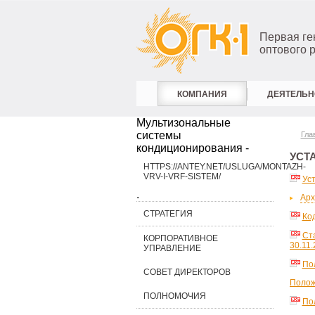
Первая г
оптового 
КОМПАНИЯ
ДЕЯТЕЛЬН
Мультизональные
системы
Гла
кондиционирования -
УСТ
HTTPS://ANTEY.NET/USLUGA/MONTAZH-
VRV-I-VRF-SISTEM/
Уст
.
Арх
СТРАТЕГИЯ
Ко
Ст
КОРПОРАТИВНОЕ
30.11
УПРАВЛЕНИЕ
По
СОВЕТ ДИРЕКТОРОВ
Полож
ПОЛНОМОЧИЯ
По