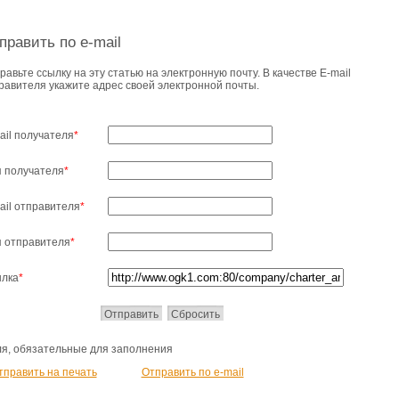
править по e-mail
равьте ссылку на эту статью на электронную почту. В качестве E-mail
равителя укажите адрес своей электронной почты.
ail получателя
*
 получателя
*
ail отправителя
*
 отправителя
*
лка
*
ля, обязательные для заполнения
тправить на печать
Отправить по e-mail