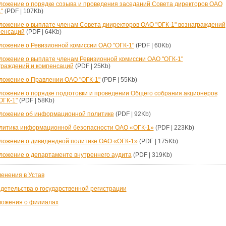
ложение о порядке созыва и проведения заседаний Совета директоров ОАО
"
(PDF | 107Kb)
ложение о выплате членам Совета дииректоров ОАО "ОГК-1" вознаграждений
пенсаций
(PDF | 64Kb)
ложение о Ревизионной комиссии ОАО "ОГК-1"
(PDF | 60Kb)
ложение о выплате членам Ревизионной комиссии ОАО "ОГК-1"
граждений и компенсаций
(PDF | 25Kb)
ложение о Правлении ОАО "ОГК-1"
(PDF | 55Kb)
ложение о порядке подготовки и проведении Общего собрания акционеров
ОГК-1"
(PDF | 58Kb)
ложение об информационной политике
(PDF | 92Kb)
литика информационной безопасности ОАО «ОГК-1»
(PDF | 223Kb)
ложение о дивидендной политике ОАО «ОГК-1»
(PDF | 175Kb)
ложение о департаменте внутреннего аудита
(PDF | 319Kb)
енения в Устав
детельства о государственной регистрации
ожения о филиалах