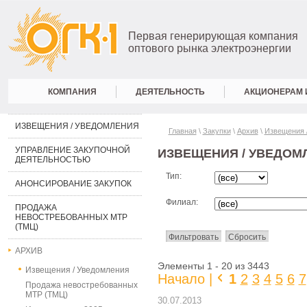
Первая генерирующая компания
оптового рынка электроэнергии
КОМПАНИЯ
ДЕЯТЕЛЬНОСТЬ
АКЦИОНЕРАМ 
ИЗВЕЩЕНИЯ / УВЕДОМЛЕНИЯ
Главная
\
Закупки
\
Архив
\
Извещения 
УПРАВЛЕНИЕ ЗАКУПОЧНОЙ
ИЗВЕЩЕНИЯ / УВЕДОМ
ДЕЯТЕЛЬНОСТЬЮ
Тип:
АНОНСИРОВАНИЕ ЗАКУПОК
Филиал:
ПРОДАЖА
НЕВОСТРЕБОВАННЫХ МТР
(ТМЦ)
АРХИВ
Элементы 1 - 20 из 3443
Извещения / Уведомления
Начало |
1
2
3
4
5
6
7
Продажа невостребованных
МТР (ТМЦ)
30.07.2013