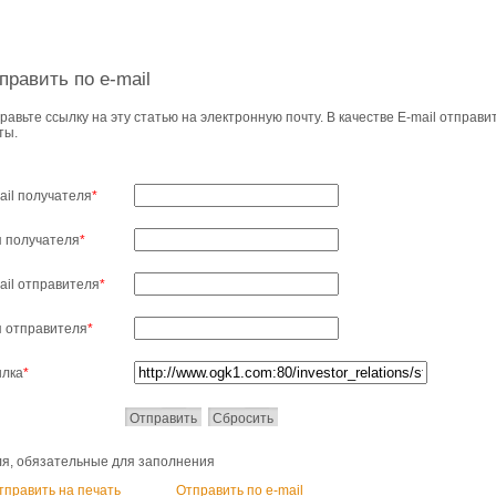
править по e-mail
равьте ссылку на эту статью на электронную почту. В качестве E-mail отправ
ты.
ail получателя
*
 получателя
*
ail отправителя
*
 отправителя
*
лка
*
ля, обязательные для заполнения
тправить на печать
Отправить по e-mail