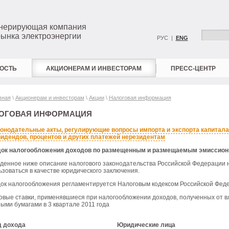
енерирующая компания
рынка электроэнергии
РУС |
ENG
ОСТЬ
АКЦИОНЕРАМ И ИНВЕСТОРАМ
ПРЕСС-ЦЕНТР
вная
\
Акционерам и инвесторам
\
Акции
\
Налоговая информация
ОГОВАЯ ИНФОРМАЦИЯ
онодательные акты, регулирующие вопросы импорта и экспорта капитала,
идендов, процентов и других платежей нерезидентам
ок налогообложения доходов по размещенным и размещаемым эмиссион
денное ниже описание налогового законодательства Российской Федерации н
ьзоваться в качестве юридического заключения.
ок налогообложения регламентируется Налоговым кодексом Российской Фед
овые ставки, применявшиеся при налогообложении доходов, полученных от 
ными бумагами в 3 квартале 2011 года
 дохода
Юридические лица