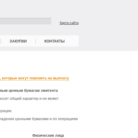
Карта сайта
ЗАКУПКИ
КОНТАКТЫ
 которые могут повлиять на выплату
ным ценным бумагам эмитента
осит общий характер и не может
ерации.
владения ценными бумагами и по операциям
Физические лица