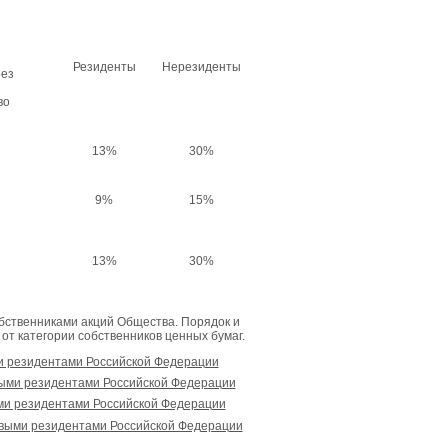
Резиденты
Нерезиденты
рез
во
13%
30%
9%
15%
13%
30%
бственниками акций Общества. Порядок и
от категории собственников ценных бумаг.
и резидентами Российской Федерации
выми резидентами Российской Федерации
ми резидентами Российской Федерации
овыми резидентами Российской Федерации