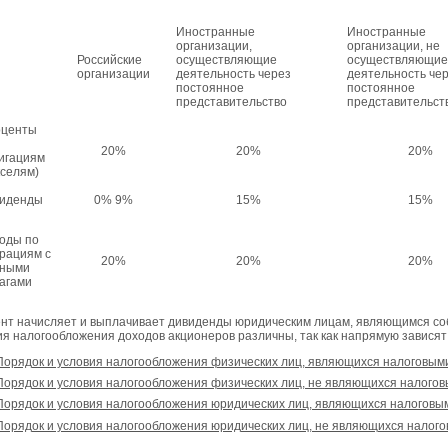
Иностранные
Иностранные
организации,
организации, не
Российские
осуществляющие
осуществляющие
организации
деятельность через
деятельность че
постоянное
постоянное
представительство
представительст
центы
20%
20%
20%
игациям
кселям)
иденды
0% 9%
15%
15%
оды по
рациям с
20%
20%
20%
ными
агами
нт начисляет и выплачивает дивиденды юридическим лицам, являющимся со
ия налогообложения доходов акционеров различны, так как напрямую зависят 
Порядок и условия налогообложения физических лиц, являющихся налоговым
Порядок и условия налогообложения физических лиц, не являющихся налого
Порядок и условия налогообложения юридических лиц, являющихся налоговы
Порядок и условия налогообложения юридических лиц, не являющихся налог