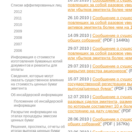
повлекших за собой разовое ув
Списки аффилированных лиц
или убытков эмитента более чем
2012
26.10.2010 |
Сообщение о сущес
2011
повлекших за собой разовое ув
2010
активов эмитента более чем на 
2009
14.09.2010 |
Сообщение о сущес
2008
общих собраний"
(PDF | 144Kb)
2007
29.07.2010 |
Сообщение о сущес
2006
повлекших за собой разовое ув
Информация о стоимости
или убытков эмитента более чем
изготовления бумажных копий
документов и рекизиты для
29.07.2010 |
Сообщение о сущес
оплаты
закрытия реестра акционеров"
(P
Сведения, которые могут
15.07.2010 |
Сообщение о сущес
оказать существенное влияние
государственной регистрации вы
на стоимость ценных бумаг
выпуска)ценных бумаг"
(PDF | 2
эмитента
Об инсайдерской информации
12.07.2010 |
Сообщение о сущес
разовых сделок эмитента, разме
Положение об инсайдерской
информации
по которым составляет 10 и бол
состоянию на дату сделки"
(PDF 
Раскрытие информации на
этапах процедуры эмиссии
28.06.2010 |
Сообщение о сущес
ценных бумаг
общих собраний"
(PDF | 167Kb)
Решения, проспекты, отчеты об
итогах выпуска ценных бумаг
22.06.2010 |
Сообщение о сущес