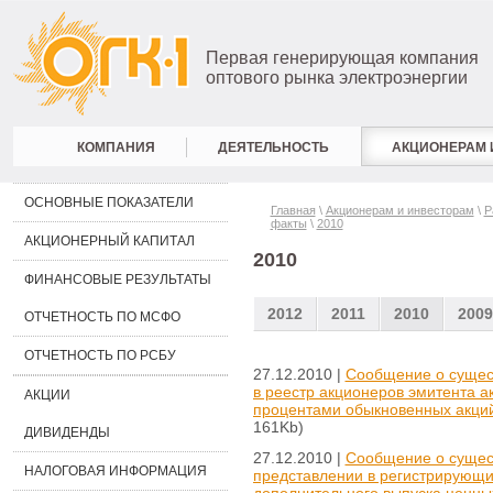
Первая генерирующая компания
оптового рынка электроэнергии
КОМПАНИЯ
ДЕЯТЕЛЬНОСТЬ
АКЦИОНЕРАМ 
ОСНОВНЫЕ ПОКАЗАТЕЛИ
Главная
\
Акционерам и инвесторам
\
Р
факты
\
2010
АКЦИОНЕРНЫЙ КАПИТАЛ
2010
ФИНАНСОВЫЕ РЕЗУЛЬТАТЫ
2012
2011
2010
2009
ОТЧЕТНОСТЬ ПО МСФО
ОТЧЕТНОСТЬ ПО РСБУ
27.12.2010 |
Сообщение о сущес
в реестр акционеров эмитента 
АКЦИИ
процентами обыкновенных акций
161Kb)
ДИВИДЕНДЫ
27.12.2010 |
Сообщение о сущес
НАЛОГОВАЯ ИНФОРМАЦИЯ
представлении в регистрирующи
дополнительного выпуска ценных