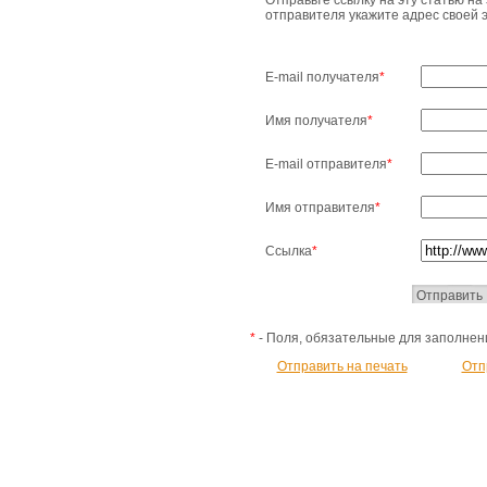
Отправьте ссылку на эту статью на 
отправителя укажите адрес своей 
E-mail получателя
*
Имя получателя
*
E-mail отправителя
*
Имя отправителя
*
Ссылка
*
*
- Поля, обязательные для заполнен
Отправить на печать
Отп